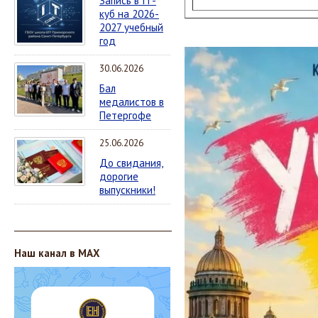
Запись в IT-
куб на 2026-
2027 учебный
год
30.06.2026
Бал
медалистов в
Петергофе
25.06.2026
До свидания,
дорогие
выпускники!
_____________________________________
​Наш канал в MAX