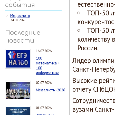
естественно
события
ТОП-50 л
Медосмотр
конкурентос
24.08.2026
ТОП-50 л
Последние
количеству 
новости
России.
16.07.2026
100
Лидер олимпи
математика +
Санкт-Петербу
100
информатика
Высокие рейти
02.07.2026
отчету СПбЦО
Медалисты-2026
Сотрудничеств
вузами Санкт-
01.07.2026