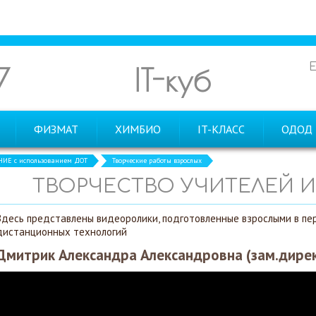
7
IT-куб
ФИЗМАТ
ХИМБИО
IT-КЛАСС
ОДОД
ИЕ с использованием ДОТ
Творческие работы взрослых
ТВОРЧЕСТВО УЧИТЕЛЕЙ 
Здесь представлены видеоролики, подготовленные взрослыми в пе
дистанционных технологий
Дмитрик Александра Александровна (зам.дирек