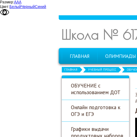
Размер:
А
А
А
Цвет:
Белый
Черный
Синий
Школа № 61
ГЛАВНАЯ
ОЛИМПИАДЫ
ГЛАВНАЯ
УЧЕБНЫЙ ПРОЦЕСС
ОБУЧЕН
ОБУЧЕНИЕ с
использованием ДОТ
Онлайн подготовка к
ОГЭ и ЕГЭ
Графики выдачи
продуктовых наборов