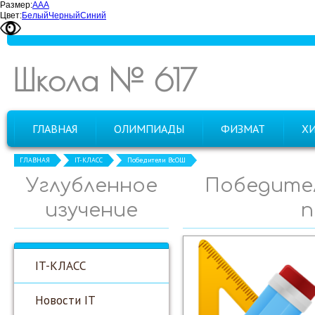
Размер:
А
А
А
Цвет:
Белый
Черный
Синий
Школа № 617
ГЛАВНАЯ
ОЛИМПИАДЫ
ФИЗМАТ
Х
ГЛАВНАЯ
IT-КЛАСС
Победители ВсОШ
Углубленное
Победител
изучение
п
IT-КЛАСС
Новости IT