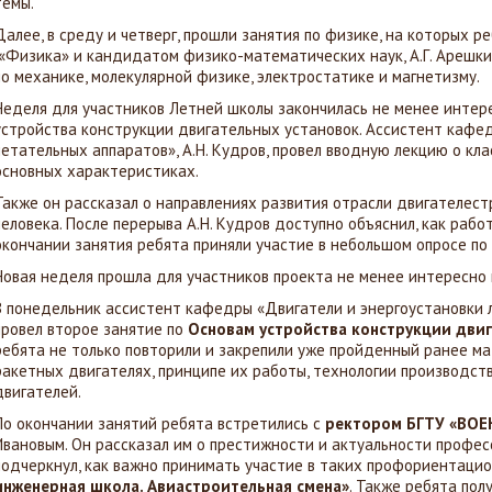
темы.
Далее, в среду и четверг, прошли занятия по физике, на которых 
«Физика» и кандидатом физико-математических наук, А.Г. Арешк
по механике, молекулярной физике, электростатике и магнетизму.
Неделя для участников Летней школы закончилась не менее интер
устройства конструкции двигательных установок. Ассистент кафе
летательных аппаратов», А.Н. Кудров, провел вводную лекцию о кл
основных характеристиках.
Также он рассказал о направлениях развития отрасли двигателес
человека. После перерыва А.Н. Кудров доступно объяснил, как рабо
окончании занятия ребята приняли участие в небольшом опросе по
Новая неделя прошла для участников проекта не менее интересно 
В понедельник ассистент кафедры «Двигатели и энергоустановки л
провел второе занятие по
Основам устройства конструкции дви
ребята не только повторили и закрепили уже пройденный ранее мат
ракетных двигателях, принципе их работы, технологии производс
двигателей.
По окончании занятий ребята встретились с
ректором БГТУ «ВОЕН
Ивановым. Он рассказал им о престижности и актуальности профе
подчеркнул, как важно принимать участие в таких профориентацио
инженерная школа. Авиастроительная смена»
. Также ребята пол