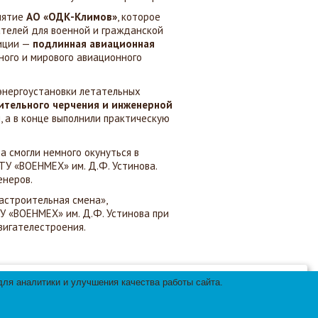
иятие
АО «ОДК-Климов»
, которое
телей для военной и гражданской
зиции —
подлинная авиационная
ного и мирового авиационного
энергоустановки летательных
тельного черчения и инженерной
, а в конце выполнили практическую
а смогли немного окунуться в
ТУ «ВОЕНМЕХ» им. Д.Ф. Устинова.
енеров.
астроительная смена»,
У «ВОЕНМЕХ» им. Д.Ф. Устинова при
вигателестроения.
ля аналитики и улучшения качества работы сайта.
ь с условиями
Согласен