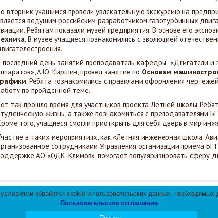
Во вторник учащимся провели увлекательную экскурсию на предпр
является ведущим российским разработчиком газотурбинных двига
авиации. Ребятам показали музей предприятия. В основе его экспо
техника
. В музее учащиеся познакомились с эволюцией отечествен
двигателестроения.
В последний день занятий преподаватель кафедры «Двигатели и 
аппаратов», А.Ю. Киршин, провел занятие по
Основам машинострои
графики
. Ребята познакомились с правилами оформления чертежей
работу по пройденной теме.
Вот так прошло время для участников проекта Летней школы. Ребят
студенческую жизнь, а также познакомиться с преподавателями БГ
Кроме того, учащиеся смогли приоткрыть для себя дверь в мир инж
Участие в таких мероприятиях, как «Летняя инженерная школа. Ави
организованное сотрудниками Управления организации приема БГТ
поддержке АО «ОДК-Климов», помогает популяризировать сферу д
 условиями обработки cookie и пользовательских данных, необходимых д
работы сайта. Оставаясь на нашем сайте, вы соглашаетес
Пользовательское соглашение
лефон: +7 (812) 417-52-72
Эл.почта:
gbou617@obr.gov.spb.ru
Принять