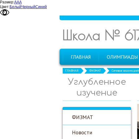
Размер:
А
А
А
Цвет:
Белый
Черный
Синий
Школа № 61
ГЛАВНАЯ
ОЛИМПИАДЫ
ГЛАВНАЯ
ФИЗМАТ
Сетевое взаимодей
Углубленное
изучение
ФИЗМАТ
Новости