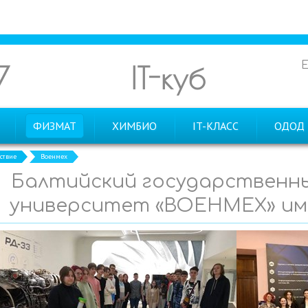
7
IT-куб
ФИЗМАТ
ХИМБИО
IT-КЛАСС
ОДОД
ствие
Военмех
Балтийский государственны
университет «ВОЕНМЕХ» им.