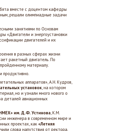
ребята вместе с доцентом кафедры
иным, решали олимпиадные задачи
есными занятиями по Основам
дры «Двигатели и энергоустановки
ассификации двигателей и их
троения в разных сферах жизни
тает ракетный двигатель. По
 пройденному материалу.
и продуктивно.
етательных аппаратов», А.Н. Кудров,
гательных установок
, на котором
ериал, но и узнали много нового о
тва деталей авиационных
МЕХ» им. Д.Ф. Устинова
, К.М.
ссии инженера в современном мире и
нных проектах, как
«Летняя
учили слова напутствия от ректора.