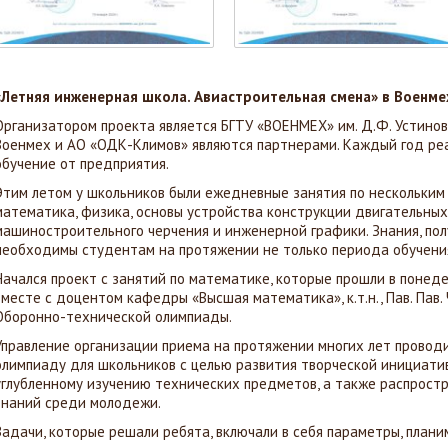
«Летняя инженерная школа. Авиастроительная смена» в Военме
Организатором проекта является БГТУ «ВОЕНМЕХ» им. Д.Ф. Устино
Военмех и АО «ОДК-Климов» являются партнерами. Каждый год реа
обучение от предприятия.
Этим летом у школьников были ежедневные занятия по нескольким
математика, физика, основы устройства конструкции двигательных
машиностроительного черчения и инженерной графики. Знания, пол
необходимы студентам на протяжении не только периода обучения 
Начался проект с занятий по математике, которые прошли в понеде
вместе с доцентом кафедры «Высшая математика», к.т.н., Пав. Пав.
Оборонно-технической олимпиады.
Управление организации приема на протяжении многих лет прово
олимпиаду для школьников с целью развития творческой инициати
углубленному изучению технических предметов, а также распрост
знаний среди молодежи.
Задачи, которые решали ребята, включали в себя параметры, план