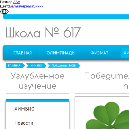
Размер:
А
А
А
Цвет:
Белый
Черный
Синий
Школа № 617
ГЛАВНАЯ
ОЛИМПИАДЫ
ФИЗМАТ
Х
ГЛАВНАЯ
ХИМБИО
Победители ВсОШ
Углубленное
Победител
изучение
п
ХИМБИО
Новости