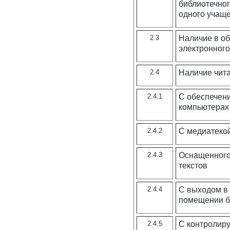
библиотечног
одного учащ
2.3
Наличие в о
электронног
2.4
Наличие чита
2.4.1
С обеспечен
компьютерах
2.4.2
С медиатеко
2.4.3
Оснащенного
текстов
2.4.4
С выходом в
помещении б
2.4.5
С контролир