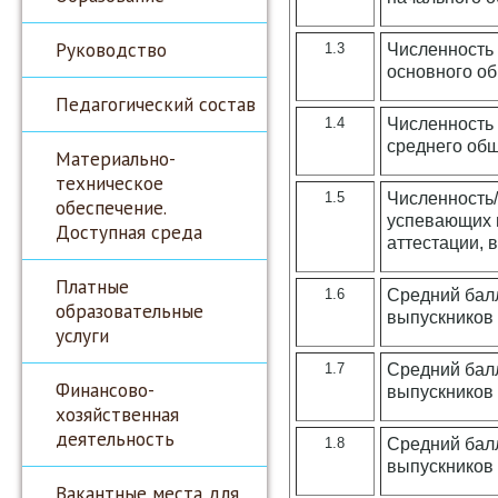
Руководство
1.3
Численность
основного о
Педагогический состав
1.4
Численность
среднего об
Материально-
техническое
1.5
Численность/
обеспечение.
успевающих н
Доступная среда
аттестации, 
Платные
1.6
Средний балл
образовательные
выпускников 
услуги
1.7
Средний балл
Финансово-
выпускников 
хозяйственная
деятельность
1.8
Средний балл
выпускников 
Вакантные места для