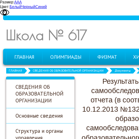
Размер:
А
А
А
Цвет:
Белый
Черный
Синий
Школа № 617
ГЛАВНАЯ
ОЛИМПИАДЫ
ФИЗМАТ
Х
ГЛАВНАЯ
СВЕДЕНИЯ ОБ ОБРАЗОВАТЕЛЬНОЙ ОРГАНИЗАЦИИ
Документы
Результат
СВЕДЕНИЯ ОБ
самообследов
ОБРАЗОВАТЕЛЬНОЙ
отчета (в соо
ОРГАНИЗАЦИИ
10.12.2013 №132
Основные сведения
образо
самообследова
Структура и органы
образовательног
управления