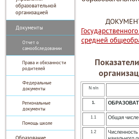
образовательной
организацией
ДОКУМЕН
Документы
Государственног
средней общеобр
Отчет о
самообследовании
Показатели
Права и обязанности
родителей
организа
Федеральные
документы
N п/п
Региональные
1.
ОБРАЗОВАТ
документы
1.1
Общая числе
Помощь школе
1.2
Численность
Образование
начального 