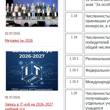
знак "За осо
1.18
Численность/
принявших уч
конкурсах, в
02.07.2026
1.19
Численность/
Медалисты-2026
победителей 
общей числен
1.19.1
Регионально
1.19.2
Федеральног
1.19.3
Международн
1.20
Численность/
01.07.2026
получающих 
отдельных уч
Запись в IT-куб на 2026-2027
учащихся
учебный год