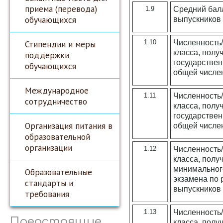
приема (перевода)
1.9
Средний балл
обучающихся
выпускников 
Стипендии и меры
1.10
Численность/
класса, полу
поддержки
государствен
обучающихся
общей числен
Международное
1.11
Численность/
сотрудничество
класса, полу
государствен
Организация питания в
общей числен
образовательной
организации
1.12
Численность/
класса, полу
минимального
Образовательные
экзамена по 
стандарты и
выпускников 
требования
1.13
Численность/
Предстоящие
класса, полу