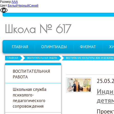
Размер:
А
А
А
Цвет:
Белый
Черный
Синий
Школа № 617
ГЛАВНАЯ
ОЛИМПИАДЫ
ФИЗМАТ
Х
ГЛАВНАЯ
ВОСПИТАТЕЛЬНАЯ РАБОТА
ВОСПИТАНИЕ КУЛЬТУРЫ ЗОЖ И БЕЗОПА
ВОСПИТАТЕЛЬНАЯ
РАБОТА
25.05.
Школьная служба
Инди
психолого-
детя
педагогического
сопровождения
Проект