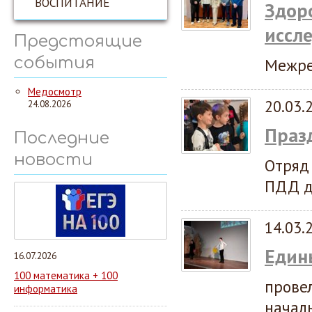
ВОСПИТАНИЕ
Здор
иссл
Предстоящие
события
Межре
Медосмотр
20.03.
24.08.2026
Праз
Последние
новости
Отряд
ПДД д
14.03.
Един
16.07.2026
100 математика + 100
прове
информатика
начал