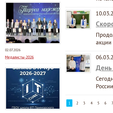
10.03.
Скоро
Продо
акции 
02.07.2026
06.03.
Медалисты-2026
День
Сегод
Росси
1
2
3
4
5
6