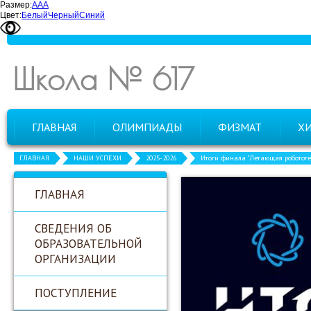
Размер:
А
А
А
Цвет:
Белый
Черный
Синий
Школа № 617
ГЛАВНАЯ
ОЛИМПИАДЫ
ФИЗМАТ
Х
ГЛАВНАЯ
НАШИ УСПЕХИ
2025-2026
Итоги финала "Летающая роботот
ГЛАВНАЯ
СВЕДЕНИЯ ОБ
ОБРАЗОВАТЕЛЬНОЙ
ОРГАНИЗАЦИИ
ПОСТУПЛЕНИЕ