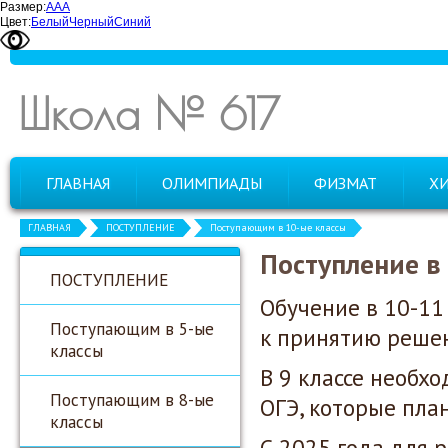
Размер:
А
А
А
Цвет:
Белый
Черный
Синий
Школа № 617
ГЛАВНАЯ
ОЛИМПИАДЫ
ФИЗМАТ
Х
ГЛАВНАЯ
ПОСТУПЛЕНИЕ
Поступающим в 10-ые классы
Поступление в
ПОСТУПЛЕНИЕ
Обучение в 10-11
Поступающим в 5-ые
к принятию реше
классы
В 9 классе необх
Поступающим в 8-ые
ОГЭ, которые план
классы
С 2025 года для 