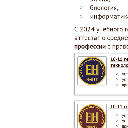
биология,
информатик
С 2024 учебного 
аттестат о средн
профессии
с прав
10-11 т
техноло
уг
уг
пр
10-11 т
уг
уг
пр