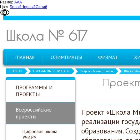
Размер:
А
А
А
Цвет:
Белый
Черный
Синий
Школа № 617
ГЛАВНАЯ
ОЛИМПИАДЫ
ФИЗМАТ
Х
ГЛАВНАЯ
ПРОГРАММЫ И ПРОЕКТЫ
Всероссийские проекты
Школа Мин
Проект
ПРОГРАММЫ И
ПРОЕКТЫ
Всероссийские
Проект «Школа М
проекты
реализации госуд
образования.
Соз
Цифровая школа
УЧИ.РУ