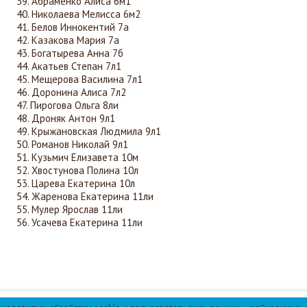
Абраменко Алиса 6м1
Николаева Мелисса 6м2
Белов Иннокентий 7а
Казакова Мария 7а
Богатырева Анна 7б
Акатьев Степан 7л1
Мещерова Василина 7л1
Доронина Алиса 7л2
Пирогова Ольга 8ли
Дроняк Антон 9л1
Крыжановская Людмила 9л1
Романов Николай 9л1
Кузьмич Елизавета 10м
Хвостунова Полина 10л
Царева Екатерина 10л
Жаренова Екатерина 11ли
Мулер Ярослав 11ли
Усачева Екатерина 11ли