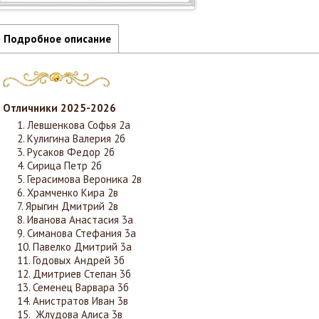
Подробное описание
Отличники 2025-2026
Левшенкова Софья 2а
Кулигина Валерия 2б
Русаков Федор 2б
Сирица Петр 2б
Герасимова Вероника 2в
Храмченко Кира 2в
Ярыгин Дмитрий 2в
Иванова Анастасия 3а
Симанова Стефания 3а
Павелко Дмитрий 3а
Годовых Андрей 3б
Дмитриев Степан 3б
Семенец Варвара 3б
Анистратов Иван 3в
Жлудова Алиса 3в