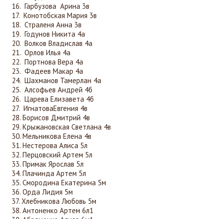
Гарбузова Арина 3в
Конотобская Мария 3в
Страленя Анна 3в
Годунов Никита 4а
Волков Владислав 4а
Орлов Илья 4а
Портнова Вера 4а
Фадеев Макар 4а
Шахманов Тамерлан 4а
Алсофьев Андрей 4б
Царева Елизавета 4б
ИгнатоваЕвгения 4в
Борисов Дмитрий 4в
Крыжановская Светлана 4в
Мельникова Елена 4в
Нестерова Алиса 5л
Перцовский Артем 5л
Примак Ярослав 5л
Плачинда Артем 5л
Смородина Екатерина 5м
Орда Лидия 5м
Хлебникова Любовь 5м
Антоненко Артем 6л1