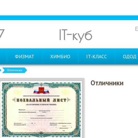
7
IT-куб
ФИЗМАТ
ХИМБИО
IT-КЛАСС
ОДОД
Отличники
Отличники