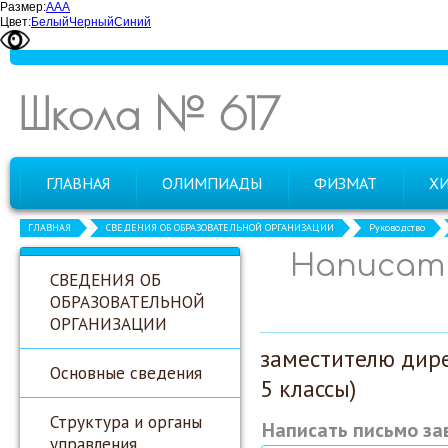
Размер:
А
А
А
Цвет:
Белый
Черный
Синий
Школа № 617
ГЛАВНАЯ
ОЛИМПИАДЫ
ФИЗМАТ
Х
ГЛАВНАЯ
СВЕДЕНИЯ ОБ ОБРАЗОВАТЕЛЬНОЙ ОРГАНИЗАЦИИ
Руководство
Написат
СВЕДЕНИЯ ОБ
ОБРАЗОВАТЕЛЬНОЙ
ОРГАНИЗАЦИИ
заместителю дире
Основные сведения
5 классы)
Структура и органы
Написать письмо за
управления