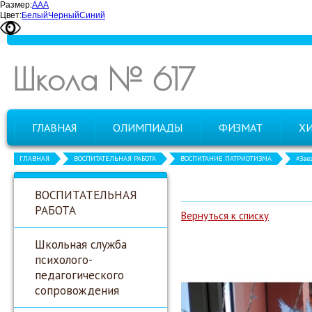
Размер:
А
А
А
Цвет:
Белый
Черный
Синий
Школа № 617
ГЛАВНАЯ
ОЛИМПИАДЫ
ФИЗМАТ
Х
ГЛАВНАЯ
ВОСПИТАТЕЛЬНАЯ РАБОТА
ВОСПИТАНИЕ ПАТРИОТИЗМА
#Зве
ВОСПИТАТЕЛЬНАЯ
РАБОТА
Вернуться к списку
Школьная служба
психолого-
педагогического
сопровождения