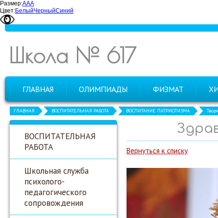
Размер:
А
А
А
Цвет:
Белый
Черный
Синий
Школа № 617
ГЛАВНАЯ
ОЛИМПИАДЫ
ФИЗМАТ
Х
ГЛАВНАЯ
ВОСПИТАТЕЛЬНАЯ РАБОТА
ВОСПИТАНИЕ ПАТРИОТИЗМА
Твор
Здрав
ВОСПИТАТЕЛЬНАЯ
РАБОТА
Вернуться к списку
Школьная служба
психолого-
педагогического
сопровождения