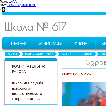
Размер:
А
А
А
Цвет:
Белый
Черный
Синий
Школа № 617
ГЛАВНАЯ
ОЛИМПИАДЫ
ФИЗМАТ
Х
ГЛАВНАЯ
ВОСПИТАТЕЛЬНАЯ РАБОТА
ВОСПИТАНИЕ ПАТРИОТИЗМА
Твор
Здрав
ВОСПИТАТЕЛЬНАЯ
РАБОТА
Вернуться к списку
Школьная служба
психолого-
педагогического
сопровождения