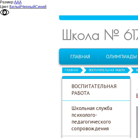
Размер:
А
А
А
Цвет:
Белый
Черный
Синий
Школа № 61
ГЛАВНАЯ
ОЛИМПИАДЫ
ГЛАВНАЯ
ВОСПИТАТЕЛЬНАЯ РАБОТА
В
ВОСПИТАТЕЛЬНАЯ
РАБОТА
Школьная служба
психолого-
педагогического
сопровождения