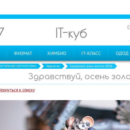
7
IT-куб
ФИЗМАТ
ХИМБИО
IT-КЛАСС
ОДОД
ОСПИТАНИЕ ПАТРИОТИЗМА
Творчество
Здравствуй, осень золотая (2014)
Здравствуй, осень золо
Вернуться к списку