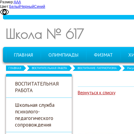
Размер:
А
А
А
Цвет:
Белый
Черный
Синий
Школа № 617
ГЛАВНАЯ
ОЛИМПИАДЫ
ФИЗМАТ
Х
ГЛАВНАЯ
ВОСПИТАТЕЛЬНАЯ РАБОТА
ВОСПИТАНИЕ ПАТРИОТИЗМА
Рису
ВОСПИТАТЕЛЬНАЯ
РАБОТА
Вернуться к списку
Школьная служба
психолого-
педагогического
сопровождения