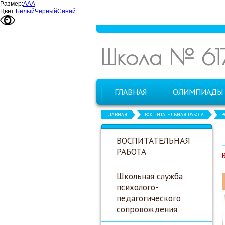
Размер:
А
А
А
Цвет:
Белый
Черный
Синий
Школа № 61
ГЛАВНАЯ
ОЛИМПИАДЫ
ГЛАВНАЯ
ВОСПИТАТЕЛЬНАЯ РАБОТА
В
ВОСПИТАТЕЛЬНАЯ
РАБОТА
Школьная служба
психолого-
педагогического
сопровождения