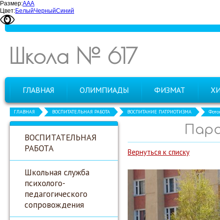
Размер:
А
А
А
Цвет:
Белый
Черный
Синий
Школа № 617
ГЛАВНАЯ
ОЛИМПИАДЫ
ФИЗМАТ
Х
ГЛАВНАЯ
ВОСПИТАТЕЛЬНАЯ РАБОТА
ВОСПИТАНИЕ ПАТРИОТИЗМА
Фото
Пара
ВОСПИТАТЕЛЬНАЯ
РАБОТА
Вернуться к списку
Школьная служба
психолого-
педагогического
сопровождения