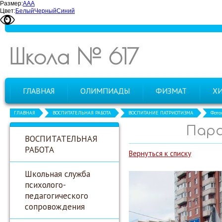
Размер:
А
А
А
Цвет:
Белый
Черный
Синий
Школа № 617
ГЛАВНАЯ
ОЛИМПИАДЫ
ФИЗМАТ
Х
ГЛАВНАЯ
ВОСПИТАТЕЛЬНАЯ РАБОТА
ВОСПИТАНИЕ ПАТРИОТИЗМА
Фото
Пара
ВОСПИТАТЕЛЬНАЯ
РАБОТА
Вернуться к списку
Школьная служба
психолого-
педагогического
сопровождения