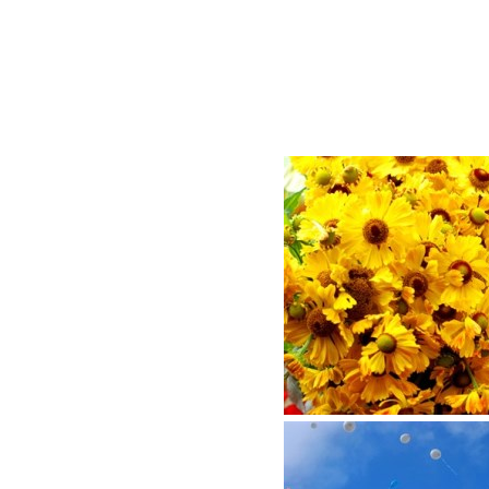
День зна
Цветов, 
Учись п
Главней 