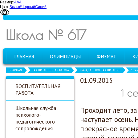
Размер:
А
А
А
Цвет:
Белый
Черный
Синий
Школа № 617
ГЛАВНАЯ
ОЛИМПИАДЫ
ФИЗМАТ
Х
ГЛАВНАЯ
ВОСПИТАТЕЛЬНАЯ РАБОТА
ГРАЖДАНСКОЕ ВОСПИТАНИЕ
1 се
01.09.2015
ВОСПИТАТЕЛЬНАЯ
1 с
РАБОТА
Школьная служба
Проходит лето, з
психолого-
наступает осень. 
педагогического
прекрасное врем
сопровождения
первый, который м