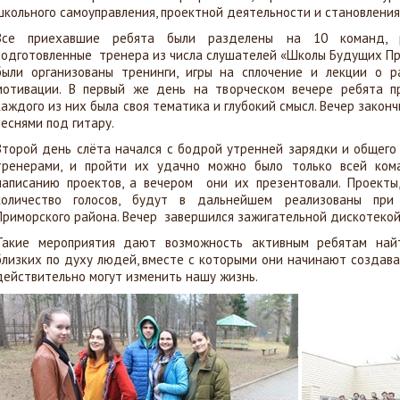
школьного самоуправления, проектной деятельности и становления
Все приехавшие ребята были разделены на 10 команд, р
подготовленные тренера из числа слушателей «Школы Будущих Пр
были организованы тренинги, игры на сплочение и лекции о р
мотивации. В первый же день на творческом вечере ребята п
каждого из них была своя тематика и глубокий смысл. Вечер закон
песнями под гитару.
Второй день слёта начался с бодрой утренней зарядки и общего
тренерами, и пройти их удачно можно было только всей кома
написанию проектов, а вечером они их презентовали. Проект
количество голосов, будут в дальнейшем реализованы пр
Приморского района. Вечер завершился зажигательной дискотекой
Такие мероприятия дают возможность активным ребятам найт
близких по духу людей, вместе с которыми они начинают создава
действительно могут изменить нашу жизнь.