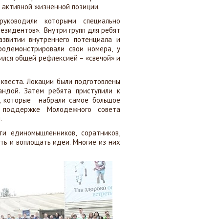
 активной жизненной позиции.
уководили которыми специально
езидентов». Внутри групп для ребят
азвитии внутреннего потенциала и
родемонстрировали свои номера, у
чился общей рефлексией – «свечой» и
 квеста. Локации были подготовлены
ндой. Затем ребята приступили к
ы, которые набрали самое большое
и поддержке Молодежного совета
.
и единомышленников, соратников,
ть и воплощать идеи. Многие из них