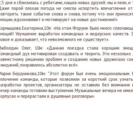
2,5 дня я сблизилась с ребятами, нашла новых друзей; мы и пели, и 
Даже порой плохая погода не смогла испортить впечатление от
повторять такие события снова и снова, потому что они принося
эмоции, вдохновляют и мотивируют на новые достижения!»
Кормышова Екатерина,10л: «На этом Форуме было много сплочающ
эмоций! Улучшение выработки командных и лидерских качеств. 
новое и доказывает, что невозможного не существует».
Ижболдин Олег, 10м: «Данная поездка стала хорошим эмоци
Командный дух мотивировал создавать и творить. Эти несколько
совместному решению проблем и созданию новых дружеских сою
ожиданий, понравилось абсолютно всё».
Мария Бердникова,10м: "Этот форум был очень эмоциональным. 
сплочение команды, которые позволили за короткий срок узнат
разработки проектов, организаторы не оставили без внимания 
вечер команды готовили
выступления. Музыкальные вечера не имел
корпусах и перерастали в душевные разговоры».