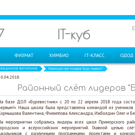
7
IT-куб
ФИЗМАТ
ХИМБИО
IT-КЛАСС
ОДОД
РАЖДАНСКОЕ ВОСПИТАНИЕ
Районный слёт лидеров "Будь первым!"
20.04.2018
Районный слёт лидеров "Б
На базе ДОЛ «Буревестник» с 20 по 22 апреля 2018 года состо
первым!». Наша школа была представлена командой из учеников 
Кормышова Валентина, Филиппова Александра, Ижболдин Олег и Б
На мероприятии собрались лидеры всех школ Приморского райо
городских и всероссийских мероприятий. Главной целью слё
школьников с различными программами, проектами и конкур