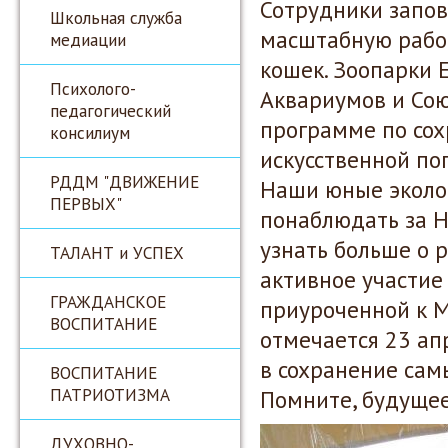
Сотрудники запов
Школьная служба
масштабную работ
медиации
кошек. Зоопарки 
Психолого-
Аквариумов и Сою
педагогический
программе по сох
консилиум
искусственной по
РДДМ "ДВИЖЕНИЕ
Наши юные эколог
ПЕРВЫХ"
понаблюдать за Н
узнать больше о 
ТАЛАНТ и УСПЕХ
активное участие
ГРАЖДАНСКОЕ
приуроченной к 
ВОСПИТАНИЕ
отмечается 23 ап
в сохранение сам
ВОСПИТАНИЕ
ПАТРИОТИЗМА
Помните, будущее
ДУХОВНО-