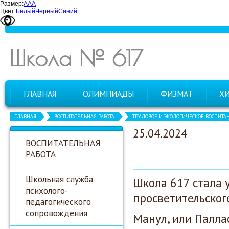
Размер:
А
А
А
Цвет:
Белый
Черный
Синий
Школа № 617
ГЛАВНАЯ
ОЛИМПИАДЫ
ФИЗМАТ
Х
ГЛАВНАЯ
ВОСПИТАТЕЛЬНАЯ РАБОТА
ТРУДОВОЕ И ЭКОЛОГИЧЕСКОЕ ВОСПИТА
25.04.2024
ВОСПИТАТЕЛЬНАЯ
РАБОТА
Школьная служба
Школа 617 стала 
психолого-
просветительског
педагогического
сопровождения
Манул, или Паллас