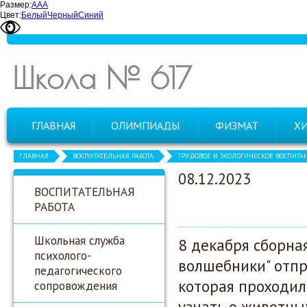
Размер:
А
А
А
Цвет:
Белый
Черный
Синий
Школа № 617
ГЛАВНАЯ
ОЛИМПИАДЫ
ФИЗМАТ
Х
ГЛАВНАЯ
ВОСПИТАТЕЛЬНАЯ РАБОТА
ТРУДОВОЕ И ЭКОЛОГИЧЕСКОЕ ВОСПИТА
08.12.2023
ВОСПИТАТЕЛЬНАЯ
РАБОТА
Школьная служба
8 декабря сборна
психолого-
волшебники" отпр
педагогического
которая проходил
сопровождения
узнать о животны