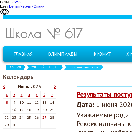
Размер:
А
А
А
Цвет:
Белый
Черный
Синий
Школа № 617
ГЛАВНАЯ
ОЛИМПИАДЫ
ФИЗМАТ
Х
ГЛАВНАЯ
УЧЕБНЫЙ ПРОЦЕСС
Школьный календарь
Календарь
<
Июнь 2026
>
Результаты посту
1
2
3
4
5
6
7
Дата:
1 июня 2026
8
9
10
11
12
13
14
15
16
17
18
19
20
21
Уважаемые родит
22
23
24
25
26
27
28
Рекомендованы к 
29
30