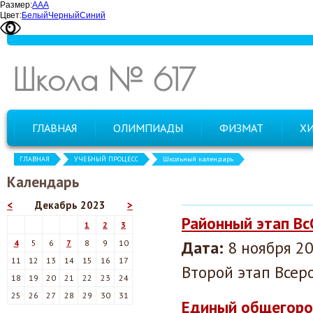
Размер:
А
А
А
Цвет:
Белый
Черный
Синий
Школа № 617
ГЛАВНАЯ
ОЛИМПИАДЫ
ФИЗМАТ
Х
ГЛАВНАЯ
УЧЕБНЫЙ ПРОЦЕСС
Школьный календарь
Календарь
<
Декабрь 2023
>
Районный этап В
1
2
3
Дата:
8 ноября 20
4
5
6
7
8
9
10
11
12
13
14
15
16
17
Второй этап Все
18
19
20
21
22
23
24
25
26
27
28
29
30
31
Единый общегоро