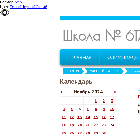
Размер:
А
А
А
Цвет:
Белый
Черный
Синий
Школа № 61
ГЛАВНАЯ
ОЛИМПИАДЫ
ГЛАВНАЯ
УЧЕБНЫЙ ПРОЦЕСС
Школь
Календарь
<
Ноябрь 2024
>
1
2
3
4
5
6
7
8
9
10
11
12
13
14
15
16
17
18
19
20
21
22
23
24
25
26
27
28
29
30