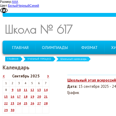
Размер:
А
А
А
Цвет:
Белый
Черный
Синий
Школа № 617
ГЛАВНАЯ
ОЛИМПИАДЫ
ФИЗМАТ
Х
ГЛАВНАЯ
УЧЕБНЫЙ ПРОЦЕСС
Школьный календарь
Календарь
<
Сентябрь 2025
>
Школьный этап всеросси
1
2
3
4
5
6
7
Дата:
15 сентября 2025 - 2
8
9
10
11
12
13
14
График
15
16
17
18
19
20
21
22
23
24
25
26
27
28
29
30