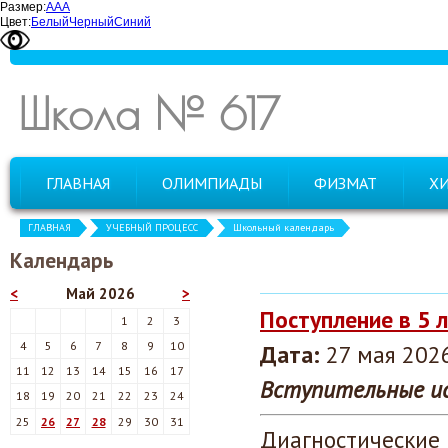
Размер:
А
А
А
Цвет:
Белый
Черный
Синий
Школа № 617
ГЛАВНАЯ
ОЛИМПИАДЫ
ФИЗМАТ
Х
ГЛАВНАЯ
УЧЕБНЫЙ ПРОЦЕСС
Школьный календарь
Календарь
<
Май 2026
>
Поступление в 5 
1
2
3
4
5
6
7
8
9
10
Дата:
27 мая 2026
11
12
13
14
15
16
17
Вступительные ис
18
19
20
21
22
23
24
25
26
27
28
29
30
31
Диагностические