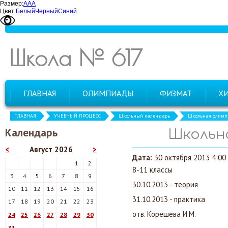
Размер:
А
А
А
Цвет:
Белый
Черный
Синий
Школа № 617
ГЛАВНАЯ
ОЛИМПИАДЫ
ФИЗМАТ
Х
ГЛАВНАЯ
УЧЕБНЫЙ ПРОЦЕСС
Школьный календарь
Школьная олимп
Календарь
Школьн
<
Август 2026
>
Дата:
30 октября 2013 4:00 
1
2
8-11 классы
3
4
5
6
7
8
9
30.10.2013 - теория
10
11
12
13
14
15
16
31.10.2013 - практика
17
18
19
20
21
22
23
отв. Корешева И.М.
24
25
26
27
28
29
30
31