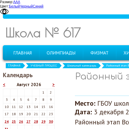
Размер:
А
А
А
Цвет:
Белый
Черный
Синий
Школа № 617
ГЛАВНАЯ
ОЛИМПИАДЫ
ФИЗМАТ
Х
ГЛАВНАЯ
УЧЕБНЫЙ ПРОЦЕСС
Школьный календарь
Районный этап В
Календарь
Районный 
<
Август 2026
>
1
2
3
4
5
6
7
8
9
Место:
ГБОУ школ
10
11
12
13
14
15
16
Дата:
3 декабря 2
17
18
19
20
21
22
23
Районный этап В
24
25
26
27
28
29
30
31