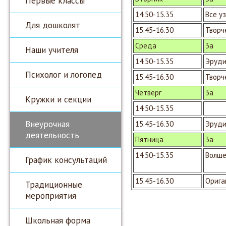
Первые классы
14.50-15.35
Все уз
Для дошколят
15.45-16.30
Творч
Среда
3а
Наши учителя
14.50-15.35
Эруд
Психолог и логопед
15.45-16.30
Творч
Четверг
3а
Кружки и секции
14.50-15.35
Внеурочная
15.45-16.30
Эруд
деятельность
Пятница
3а
14.50-15.35
Волше
График консультаций
15.45-16.30
Орига
Традиционные
мероприятия
Школьная форма