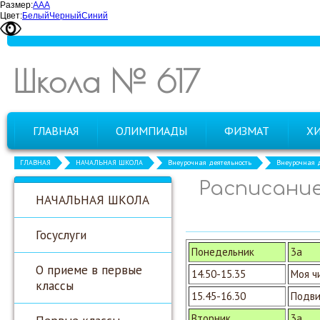
Размер:
А
А
А
Цвет:
Белый
Черный
Синий
Школа № 617
ГЛАВНАЯ
ОЛИМПИАДЫ
ФИЗМАТ
Х
ГЛАВНАЯ
НАЧАЛЬНАЯ ШКОЛА
Внеурочная деятельность
Внеурочная д
Расписание
НАЧАЛЬНАЯ ШКОЛА
Госуслуги
Понедельник
3а
О приеме в первые
14.50-15.35
Моя ч
классы
15.45-16.30
Подви
Вторник
3а