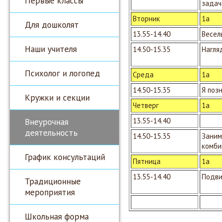
Первые классы
задач
Вторник
1а
Для дошколят
13.55-14.40
Весел
Наши учителя
14.50-15.35
Нагля
Психолог и логопед
Среда
1а
14.50-15.35
Я поз
Кружки и секции
Четверг
1а
Внеурочная
13.55-14.40
деятельность
14.50-15.35
Заним
комби
График консультаций
Пятница
1а
13.55-14.40
Подви
Традиционные
мероприятия
Школьная форма