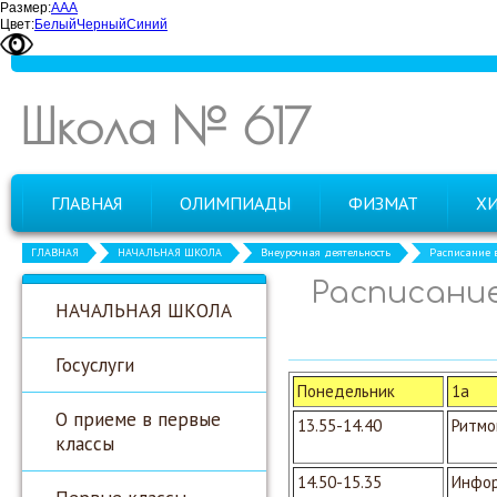
Размер:
А
А
А
Цвет:
Белый
Черный
Синий
Школа № 617
ГЛАВНАЯ
ОЛИМПИАДЫ
ФИЗМАТ
Х
ГЛАВНАЯ
НАЧАЛЬНАЯ ШКОЛА
Внеурочная деятельность
Расписание в
Расписание
НАЧАЛЬНАЯ ШКОЛА
Госуслуги
Понедельник
1а
О приеме в первые
13.55-14.40
Ритмо
классы
14.50-15.35
Инфор