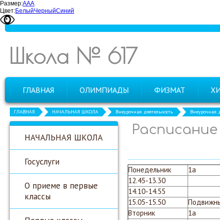
Размер:
А
А
А
Цвет:
Белый
Черный
Синий
Школа № 617
ГЛАВНАЯ
ОЛИМПИАДЫ
ФИЗМАТ
Х
ГЛАВНАЯ
НАЧАЛЬНАЯ ШКОЛА
Внеурочная деятельность
Внеурочная д
Расписание 
НАЧАЛЬНАЯ ШКОЛА
Госуслуги
Понедельник
1а
12.45-13.30
О приеме в первые
14.10-14.55
классы
15.05-15.50
Подвижн
Вторник
1а