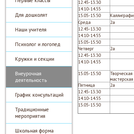
Первые классы
12.45-13.30
14.10-14.55
Для дошколят
15.05-15.50
Каллиграф
Среда
2а
Наши учителя
12.45-13.30
14.10-14.55
15.05-15.50
Психолог и логопед
Четверг
2а
12.45-13.30
Кружки и секции
14.10-14.55
Внеурочная
15.05-15.50
Творческая
мастерска
деятельность
Пятница
2а
12.45-13.30
График консультаций
14.10-14.55
15.05-15.50
Традиционные
мероприятия
Школьная форма