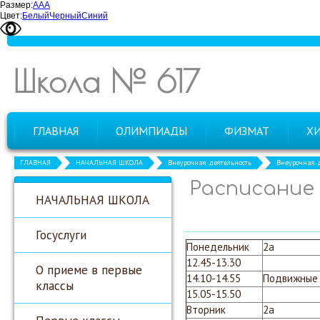
Размер:
А
А
А
Цвет:
Белый
Черный
Синий
Школа № 617
ГЛАВНАЯ
ОЛИМПИАДЫ
ФИЗМАТ
Х
ГЛАВНАЯ
НАЧАЛЬНАЯ ШКОЛА
Внеурочная деятельность
Внеурочная д
Расписание 
НАЧАЛЬНАЯ ШКОЛА
Госуслуги
Понедельник
2а
12.45-13.30
О приеме в первые
14.10-14.55
Подвижные
классы
15.05-15.50
Вторник
2а