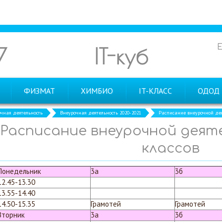
7
IT-куб
ФИЗМАТ
ХИМБИО
IT-КЛАСС
ОДОД
чная деятельность
Внеурочная деятельность 2020-2021
Расписание внеурочной дея
Расписание внеурочной деяте
классов
Понедельник
3а
3б
12.45-13.30
13.55-14.40
14.50-15.35
Грамотей
Грамотей
Вторник
3а
3б