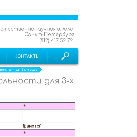
Естественнонаучная школа
Санкт-Петербург
(812) 417-52-72
КОНТАКТЫ
тельности для 3-х классов
льности для 3-х
3в
Грамотей
3в