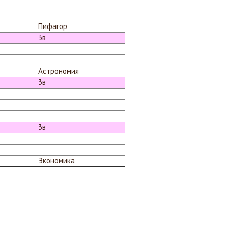
Пифагор
3в
Астрономия
3в
3в
Экономика