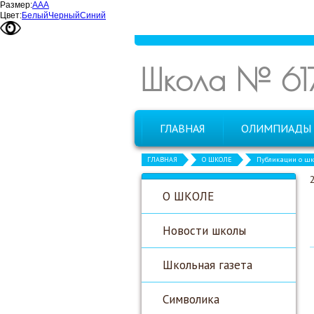
Размер:
А
А
А
Цвет:
Белый
Черный
Синий
Школа № 61
ГЛАВНАЯ
ОЛИМПИАДЫ
ГЛАВНАЯ
О ШКОЛЕ
Публикации о шк
О ШКОЛЕ
Новости школы
Школьная газета
Символика