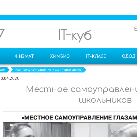
7
IT-куб
ФИЗМАТ
ХИМБИО
IT-КЛАСС
ОДОД
оле
Местное самоуправление глазами школьников
20.04.2020
Местное самоуправлени
школьников