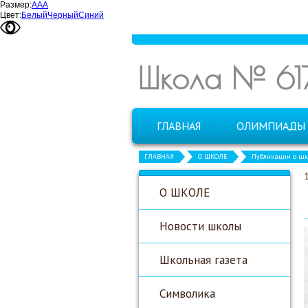
Размер:
А
А
А
Цвет:
Белый
Черный
Синий
Школа № 61
ГЛАВНАЯ
ОЛИМПИАДЫ
ГЛАВНАЯ
О ШКОЛЕ
Публикации о шк
О ШКОЛЕ
Новости школы
Школьная газета
Символика