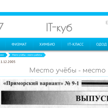
7
IT-куб
ФИЗМАТ
ХИМБИО
IT-КЛАСС
ОДОД
оле
Место учёбы - место работы
11.12.2005
Место учёбы - место