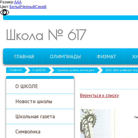
Размер:
А
А
А
Цвет:
Белый
Черный
Синий
Школа № 617
ГЛАВНАЯ
ОЛИМПИАДЫ
ФИЗМАТ
Х
ГЛАВНАЯ
О ШКОЛЕ
Грамоты школе, командам
2015-2016 учебный год
О ШКОЛЕ
Вернуться к списку
Новости школы
Школьная газета
Символика