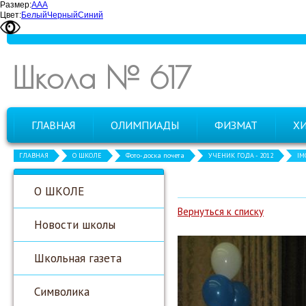
Размер:
А
А
А
Цвет:
Белый
Черный
Синий
Школа № 617
ГЛАВНАЯ
ОЛИМПИАДЫ
ФИЗМАТ
Х
ГЛАВНАЯ
О ШКОЛЕ
Фото-доска почета
УЧЕНИК ГОДА - 2012
IM
О ШКОЛЕ
Вернуться к списку
Новости школы
Школьная газета
Символика