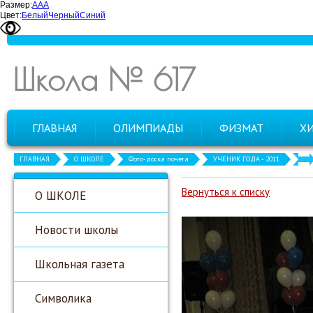
Размер:
А
А
А
Цвет:
Белый
Черный
Синий
Школа № 617
ГЛАВНАЯ
ОЛИМПИАДЫ
ФИЗМАТ
Х
ГЛАВНАЯ
О ШКОЛЕ
Фото-доска почета
УЧЕНИК ГОДА - 2011
Вернуться к списку
О ШКОЛЕ
Новости школы
Школьная газета
Символика