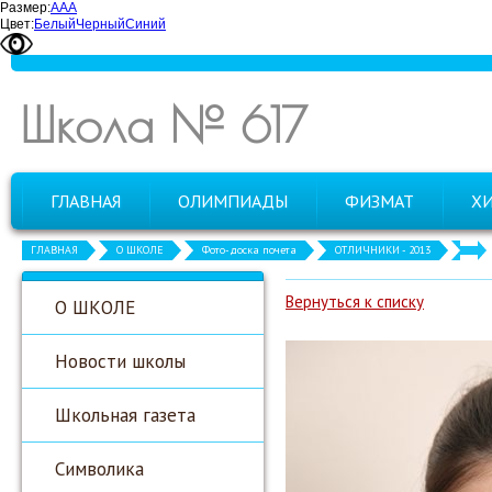
Размер:
А
А
А
Цвет:
Белый
Черный
Синий
Школа № 617
ГЛАВНАЯ
ОЛИМПИАДЫ
ФИЗМАТ
Х
ГЛАВНАЯ
О ШКОЛЕ
Фото-доска почета
ОТЛИЧНИКИ - 2013
Вернуться к списку
О ШКОЛЕ
Новости школы
Школьная газета
Символика