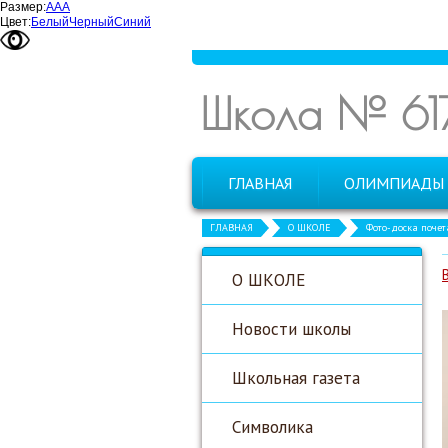
Размер:
А
А
А
Цвет:
Белый
Черный
Синий
Школа № 61
ГЛАВНАЯ
ОЛИМПИАДЫ
ГЛАВНАЯ
О ШКОЛЕ
Фото-доска почет
О ШКОЛЕ
Новости школы
Школьная газета
Символика