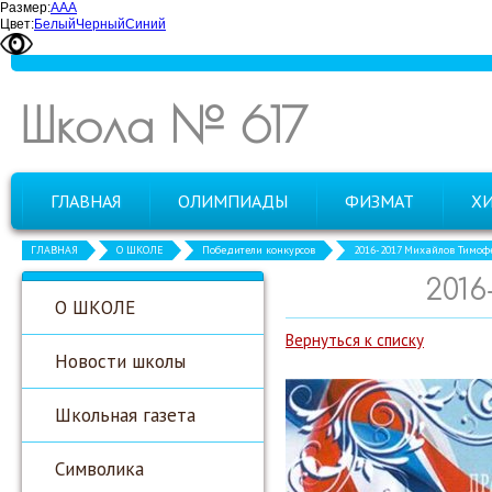
Размер:
А
А
А
Цвет:
Белый
Черный
Синий
Школа № 617
ГЛАВНАЯ
ОЛИМПИАДЫ
ФИЗМАТ
Х
ГЛАВНАЯ
О ШКОЛЕ
Победители конкурсов
2016-2017 Михайлов Тимоф
201
О ШКОЛЕ
Вернуться к списку
Новости школы
Школьная газета
Символика