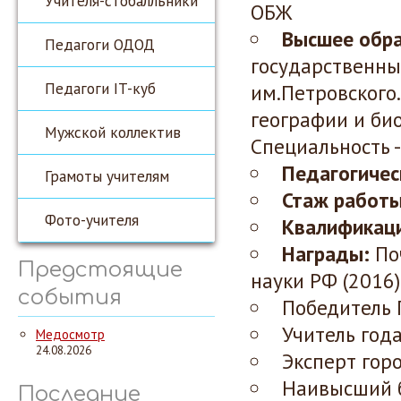
Учителя-стобалльники
ОБЖ
Высшее обра
Педагоги ОДОД
государственны
Педагоги IT-куб
им.Петровского.
географии и би
Мужской коллектив
Специальность -
Педагогичес
Грамоты учителям
Стаж работы
Фото-учителя
Квалификаци
Награды:
По
Предстоящие
науки РФ (2016)
события
Победитель 
Учитель год
Медосмотр
24.08.2026
Эксперт гор
Наивысший б
Последние