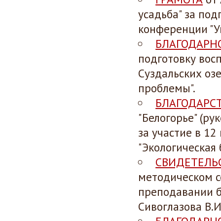
усадьба" за под
конференции "У
БЛАГОДАРН
подготовку восп
Суздальских оз
проблемы".
БЛАГОДАРС
"Белогорье" (р
за участие в 1
"Экологическая 
СВИДЕТЕЛЬ
методическом с
преподавании б
Сивоглазова В.И.