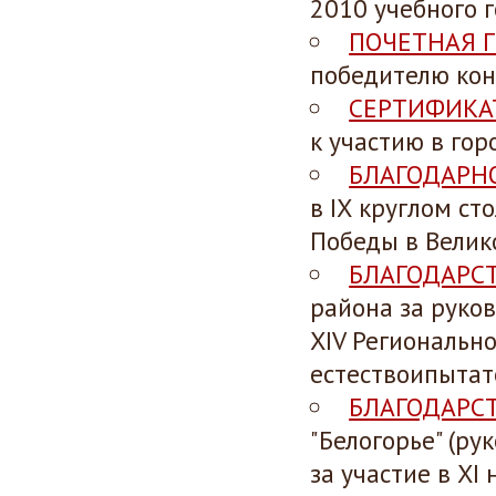
2010 учебного г
ПОЧЕТНАЯ 
победителю кон
СЕРТИФИКА
к участию в гор
БЛАГОДАРН
в IХ круглом ст
Победы в Велик
БЛАГОДАРС
района за руко
XIV Региональн
естествоипытате
БЛАГОДАРС
"Белогорье" (р
за участие в X