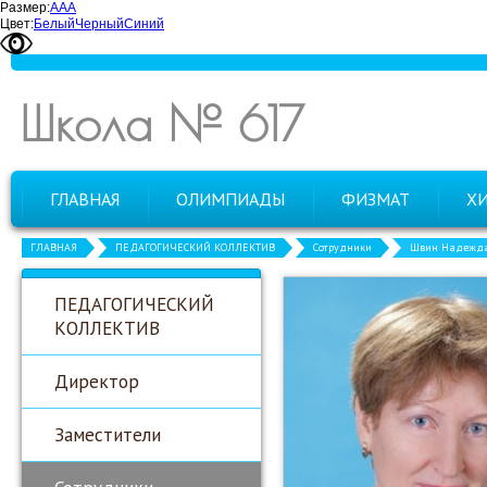
Размер:
А
А
А
Цвет:
Белый
Черный
Синий
Школа № 617
ГЛАВНАЯ
ОЛИМПИАДЫ
ФИЗМАТ
Х
ГЛАВНАЯ
ПЕДАГОГИЧЕСКИЙ КОЛЛЕКТИВ
Сотрудники
Швин Надежда
ПЕДАГОГИЧЕСКИЙ
КОЛЛЕКТИВ
Директор
Заместители