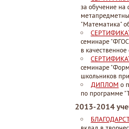
за обучение на
метапредметны
"Математика" о
СЕРТИФИКА
семинаре "ФГОС
в качественное 
СЕРТИФИКА
семинаре "Фор
школьников при
ДИПЛОМ
о п
по программе "Т
2013-2014 уче
БЛАГОДАРС
вклад в творче