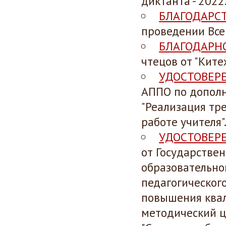
диктанта - 2022
БЛАГОДАРС
проведении Все
БЛАГОДАРН
чтецов от "Ките
УДОСТОВЕР
АППО по допол
"Реализация тр
работе учителя"
УДОСТОВЕР
от
Государстве
образовательно
педагогическог
повышения ква
методический 