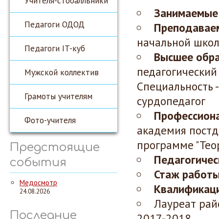
Учителя-стобалльники
Занимаемые
Педагоги ОДОД
Преподавае
начальной шко
Педагоги IT-куб
Высшее обр
педагогический 
Мужской коллектив
Специальность -
Грамоты учителям
сурдопедагог
Профессиона
Фото-учителя
академия постд
программе "Тео
Предстоящие
Педагогичес
события
Стаж работы
Медосмотр
Квалификаци
24.08.2026
Лауреат рай
Последние
2017-2018