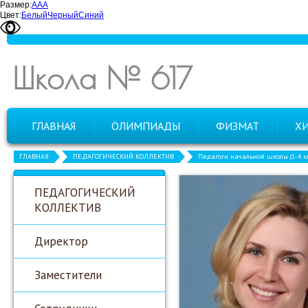
Размер:
А
А
А
Цвет:
Белый
Черный
Синий
Школа № 617
ГЛАВНАЯ
ОЛИМПИАДЫ
ФИЗМАТ
Х
ГЛАВНАЯ
ПЕДАГОГИЧЕСКИЙ КОЛЛЕКТИВ
Педагоги начальной школы (1-4 кл
ПЕДАГОГИЧЕСКИЙ
КОЛЛЕКТИВ
Директор
Заместители