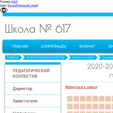
Размер:
А
А
А
Цвет:
Белый
Черный
Синий
Школа № 617
ГЛАВНАЯ
ОЛИМПИАДЫ
ФИЗМАТ
Х
ГЛАВНАЯ
ПЕДАГОГИЧЕСКИЙ КОЛЛЕКТИВ
Грамоты учителям
Ахматова
2020-2
ПЕДАГОГИЧЕСКИЙ
п
КОЛЛЕКТИВ
Вернуться к списку
Директор
Заместители