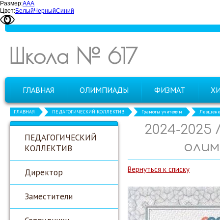
Размер:
А
А
А
Цвет:
Белый
Черный
Синий
Школа № 617
ГЛАВНАЯ
ОЛИМПИАДЫ
ФИЗМАТ
Х
ГЛАВНАЯ
ПЕДАГОГИЧЕСКИЙ КОЛЛЕКТИВ
Грамоты учителям
Левшенко
2024-2025
ПЕДАГОГИЧЕСКИЙ
олим
КОЛЛЕКТИВ
Вернуться к списку
Директор
Заместители