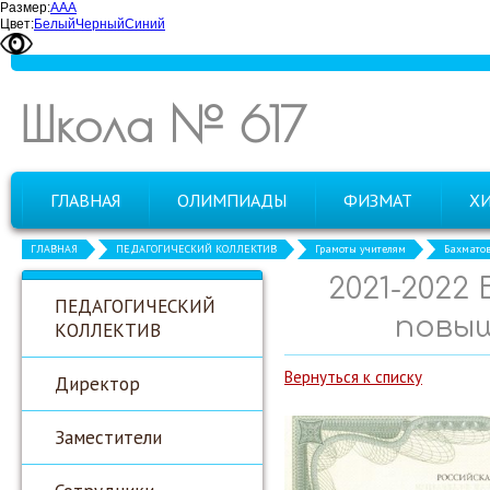
Размер:
А
А
А
Цвет:
Белый
Черный
Синий
Школа № 617
ГЛАВНАЯ
ОЛИМПИАДЫ
ФИЗМАТ
Х
ГЛАВНАЯ
ПЕДАГОГИЧЕСКИЙ КОЛЛЕКТИВ
Грамоты учителям
Бахматов
2021-2022
ПЕДАГОГИЧЕСКИЙ
повыш
КОЛЛЕКТИВ
Вернуться к списку
Директор
Заместители