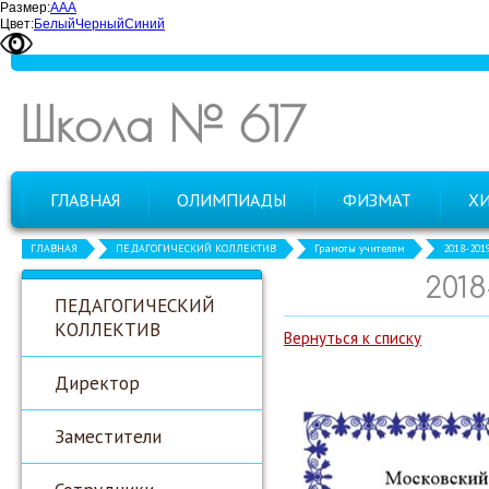
Размер:
А
А
А
Цвет:
Белый
Черный
Синий
Школа № 617
ГЛАВНАЯ
ОЛИМПИАДЫ
ФИЗМАТ
Х
ГЛАВНАЯ
ПЕДАГОГИЧЕСКИЙ КОЛЛЕКТИВ
Грамоты учителям
2018-201
2018
ПЕДАГОГИЧЕСКИЙ
КОЛЛЕКТИВ
Вернуться к списку
Директор
Заместители